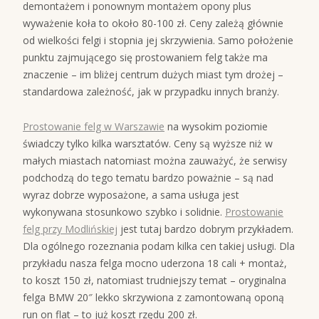
demontażem i ponownym montażem opony plus
wyważenie koła to około 80-100 zł. Ceny zależą głównie
od wielkości felgi i stopnia jej skrzywienia. Samo położenie
punktu zajmującego się prostowaniem felg także ma
znaczenie – im bliżej centrum dużych miast tym drożej –
standardowa zależność, jak w przypadku innych branży.
Prostowanie felg w Warszawie
na wysokim poziomie
świadczy tylko kilka warsztatów. Ceny są wyższe niż w
małych miastach natomiast można zauważyć, że serwisy
podchodzą do tego tematu bardzo poważnie – są nad
wyraz dobrze wyposażone, a sama usługa jest
wykonywana stosunkowo szybko i solidnie.
Prostowanie
felg przy Modlińskiej
jest tutaj bardzo dobrym przykładem.
Dla ogólnego rozeznania podam kilka cen takiej usługi. Dla
przykładu nasza felga mocno uderzona 18 cali + montaż,
to koszt 150 zł, natomiast trudniejszy temat – oryginalna
felga BMW 20″ lekko skrzywiona z zamontowaną oponą
run on flat – to już koszt rzędu 200 zł.